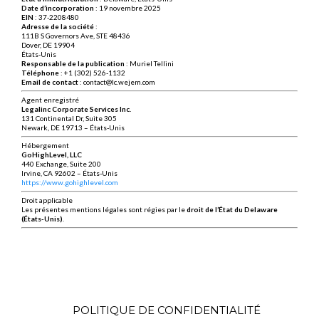
Date d’incorporation
: 19 novembre 2025
EIN
: 37-2208480
Adresse de la société
:
111B S Governors Ave, STE 48436
Dover, DE 19904
États-Unis
Responsable de la publication
: Muriel Tellini
Téléphone
: +1 (302) 526-1132
Email de contact
:
contact@lc.wejem.com
Agent enregistré
Legalinc Corporate Services Inc.
131 Continental Dr, Suite 305
Newark, DE 19713 – États-Unis
Hébergement
GoHighLevel, LLC
440 Exchange, Suite 200
Irvine, CA 92602 – États-Unis
https://www.gohighlevel.com
Droit applicable
Les présentes mentions légales sont régies par le
droit de l’État du Delaware
(États-Unis)
.
POLITIQUE DE CONFIDENTIALITÉ