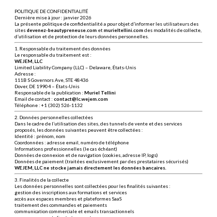
POLITIQUE DE CONFIDENTIALITÉ
Dernière mise à jour : janvier 2026
La présente politique de confidentialité a pour objet d’informer les utilisateurs des
sites
devenez-beautypreneuse.com
et
murieltellini.com
des modalités de collecte,
d’utilisation et de protection de leurs données personnelles.
1. Responsable du traitement des données
Le responsable du traitement est :
WEJEM, LLC
Limited Liability Company (LLC) – Delaware, États-Unis
Adresse :
111B S Governors Ave, STE 48436
Dover, DE 19904 – États-Unis
Responsable de la publication :
Muriel Tellini
Email de contact :
contact@lc.wejem.com
Téléphone : +1 (302) 526-1132
2. Données personnelles collectées
Dans le cadre de l’utilisation des sites, des tunnels de vente et des services
proposés, les données suivantes peuvent être collectées :
Identité : prénom, nom
Coordonnées : adresse email, numéro de téléphone
Informations professionnelles (le cas échéant)
Données de connexion et de navigation (cookies, adresse IP, logs)
Données de paiement (traitées exclusivement par des prestataires sécurisés)
WEJEM, LLC ne stocke jamais directement les données bancaires.
3. Finalités de la collecte
Les données personnelles sont collectées pour les finalités suivantes :
gestion des inscriptions aux formations et services
accès aux espaces membres et plateformes SaaS
traitement des commandes et paiements
communication commerciale et emails transactionnels