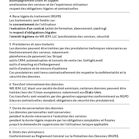
accompagnement client et support
amélioration des services et de l’expérience utilisateur
respect des obligations légales et contractuelles
4. Base légale du traitement (RGPD)
Les traitements sont fondés sur :
le
consentement
de l’utilisateur
l’
exécution d’un contrat
(achat de formation, abonnement, coaching)
le
respect d’obligations légales
l’
intérêt légitime
de WEJEM, LLC (amélioration des services, sécurité)
5. Prestataires et sous-traitants
Les données peuvent être traitées par des prestataires techniques nécessaires au
fonctionnement des services, notamment :
plateformes de paiement (ex. Stripe)
outils CRM, automatisation et tunnels de vente (ex. GoHighLevel)
outils d’emailing et d’hébergement
outils d’analyse et de mesure d’audience
Ces prestataires sont tenus contractuellement de respecter la confidentialité et la
sécurité des données.
6. Transfert international des données
WEJEM, LLC étant une société de droit américain, certaines données peuvent être
traitées hors de l’Union européenne, notamment aux
États-Unis
.
Ces transferts sont encadrés par des garanties appropriées conformément au RGPD
(clauses contractuelles standard, obligations de sécurité des prestataires).
7. Durée de conservation des données
Les données personnelles sont conservées :
pendant la durée nécessaire à l’exécution des services
pendant la durée légale imposée par les obligations comptables et fiscales
jusqu’à la demande de suppression de l’utilisateur, lorsque applicable
8. Droits des utilisateurs
Conformément au Règlement Général sur la Protection des Données (RGPD),