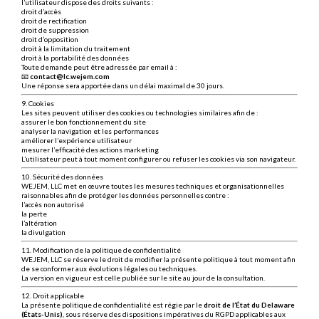
l’utilisateur dispose des droits suivants :
droit d’accès
droit de rectification
droit de suppression
droit d’opposition
droit à la limitation du traitement
droit à la portabilité des données
Toute demande peut être adressée par email à :
📧
contact@lc.wejem.com
Une réponse sera apportée dans un délai maximal de 30 jours.
9. Cookies
Les sites peuvent utiliser des cookies ou technologies similaires afin de :
assurer le bon fonctionnement du site
analyser la navigation et les performances
améliorer l’expérience utilisateur
mesurer l’efficacité des actions marketing
L’utilisateur peut à tout moment configurer ou refuser les cookies via son navigateur.
10. Sécurité des données
WEJEM, LLC met en œuvre toutes les mesures techniques et organisationnelles
raisonnables afin de protéger les données personnelles contre :
l’accès non autorisé
la perte
l’altération
la divulgation
11. Modification de la politique de confidentialité
WEJEM, LLC se réserve le droit de modifier la présente politique à tout moment afin
de se conformer aux évolutions légales ou techniques.
La version en vigueur est celle publiée sur le site au jour de la consultation.
12. Droit applicable
La présente politique de confidentialité est régie par le
droit de l’État du Delaware
(États-Unis)
, sous réserve des dispositions impératives du RGPD applicables aux