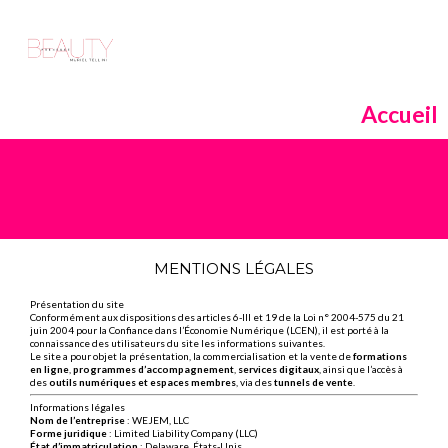
Accueil
MENTIONS LÉGALES
Présentation du site
Conformément aux dispositions des articles 6-III et 19 de la Loi n° 2004-575 du 21
juin 2004 pour la Confiance dans l’Économie Numérique (LCEN), il est porté à la
connaissance des utilisateurs du site les informations suivantes.
Le site a pour objet la présentation, la commercialisation et la vente de
formations
en ligne
,
programmes d’accompagnement
,
services digitaux
, ainsi que l’accès à
des
outils numériques et espaces membres
, via des
tunnels de vente
.
Informations légales
Nom de l’entreprise
: WEJEM, LLC
Forme juridique
: Limited Liability Company (LLC)
État d’immatriculation
: Delaware, États-Unis